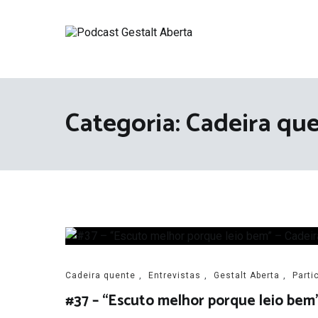
Pular
para
o
Podcast Gestalt Aberta
conteúdo
A Gestalt tá aberta! Pode entrar!
Categoria: Cadeira qu
Cadeira quente
,
Entrevistas
,
Gestalt Aberta
,
Parti
#37 – “Escuto melhor porque leio bem