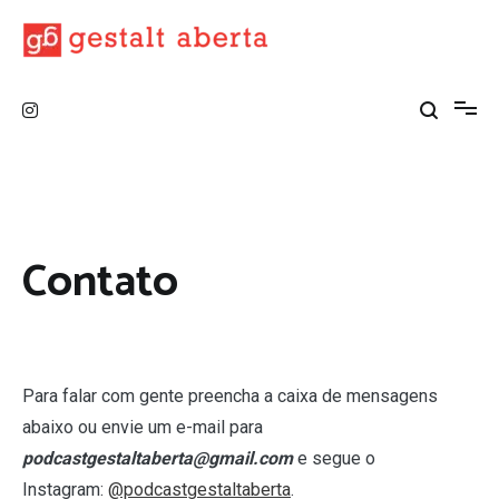
Pular
para
o
conteúdo
Podcast Gestalt Aberta
A Gestalt tá aberta! Pode entrar!
Contato
Para falar com gente preencha a caixa de mensagens
abaixo ou envie um e-mail para
podcastgestaltaberta@gmail.com
e segue o
Instagram:
@podcastgestaltaberta
.