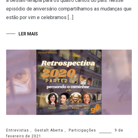
a Gestalt-terapia para os quatro cantos do país. Nesse
episódio de aniversário compartilhamos as mudanças que
estão por vim e celebramos […]
LER MAIS
Entrevistas
,
Gestalt Aberta
,
Participações
9 de
fevereiro de 2021